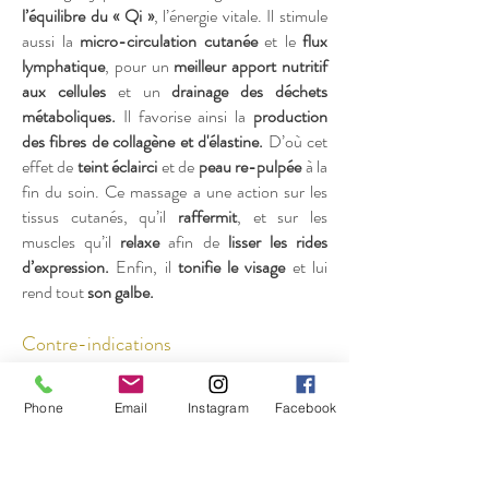
l’équilibre du « Qi »
, l’énergie vitale. Il stimule
aussi la
micro-circulation cutanée
et le
flux
lymphatique
, pour un
meilleur apport nutritif
aux cellules
et un
drainage des déchets
métaboliques.
Il favorise ainsi la
production
des fibres de collagène et d'élastine.
D’où cet
effet de
teint éclairci
et de
peau re-pulpée
à la
fin du soin. Ce massage a une action sur les
tissus cutanés, qu’il
raffermit
, et sur les
muscles qu’il
relaxe
afin de
lisser les rides
d’expression.
Enfin, il
tonifie le visage
et lui
rend tout
son galbe.
Contre-indications
Le massage japonais du visage est déconseillé
Phone
Email
Instagram
Facebook
aux personnes souffrant de
fièvre, de
problème cervicales
ou
fractures, de maladies
infectieuses
ou encore de
maladie des